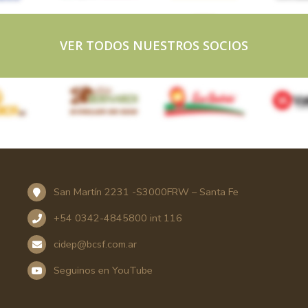
VER TODOS NUESTROS SOCIOS
San Martín 2231 -S3000FRW – Santa Fe
+54 0342-4845800 int 116
cidep@bcsf.com.ar
Seguinos en YouTube